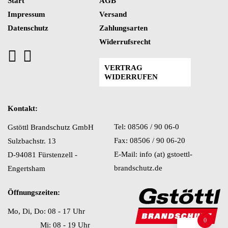
Start
AGB
können
Impressum
Versand
auf
Datenschutz
Zahlungsarten
der
Widerrufsrecht
Produktseite
gewählt
VERTRAG
werden
WIDERRUFEN
Kontakt:
Tel: 08506 / 90 06-0
Gstöttl Brandschutz GmbH
Fax: 08506 / 90 06-20
Sulzbachstr. 13
E-Mail: info (at) gstoettl-
D-94081 Fürstenzell -
brandschutz.de
Engertsham
Öffnungszeiten:
Mo, Di, Do: 08 - 17 Uhr
0
Mi: 08 - 19 Uhr