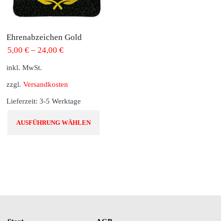
der
der
Produktseite
Pro
Ehrenabzeichen Gold
gewählt
gew
5,00
€
–
24,00
€
werden
we
inkl. MwSt.
zzgl.
Versandkosten
Lieferzeit:
3-5 Werktage
Dieses
AUSFÜHRUNG WÄHLEN
Produkt
weist
mehrere
Varianten
auf.
Die
Optionen