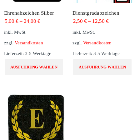
Ehrenabzeichen Silber
Dienstgradabzeichen
5,00
€
–
24,00
€
2,50
€
–
12,50
€
inkl. MwSt.
inkl. MwSt.
zzgl.
Versandkosten
zzgl.
Versandkosten
Lieferzeit:
3-5 Werktage
Lieferzeit:
3-5 Werktage
Dieses
Die
AUSFÜHRUNG WÄHLEN
AUSFÜHRUNG WÄHLEN
Produkt
Pro
weist
wei
mehrere
me
Varianten
Var
auf.
auf
Die
Di
Optionen
Op
können
kö
auf
auf